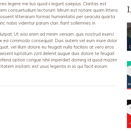
es legere me lius quod ii legunt saepius. Claritas est
nem consuetudium lectorum. Mirum est notare quam littera
suerit litterarum formas humanitatis per seacula quarta
c nobis videntur parum clari, fiant sollemnes in
lutpat. Ut wisi enim ad minim veniam, quis nostrud exerci
ip ex ea commodo consequat. Duis autem vel eum iriure dolor
at, vel illum dolore eu feugiat nulla facilisis at vero eros
aesent luptatum zzril delenit augue duis dolore te feugait
eleifend option congue nihil imperdiet doming id quod mazim
tatem insitam; est usus legentis in iis qui facit eorum