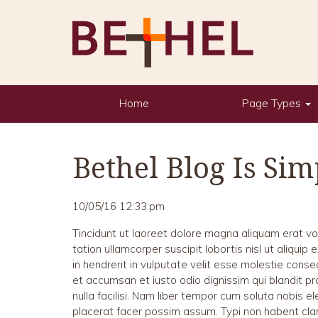
Home
Page Types
Bethel Blog Is Si
10/05/16 12:33:pm
Tincidunt ut laoreet dolore magna aliquam erat vo
tation ullamcorper suscipit lobortis nisl ut aliqu
in hendrerit in vulputate velit esse molestie consequ
et accumsan et iusto odio dignissim qui blandit pr
nulla facilisi. Nam liber tempor cum soluta nobis 
placerat facer possim assum. Typi non habent clari