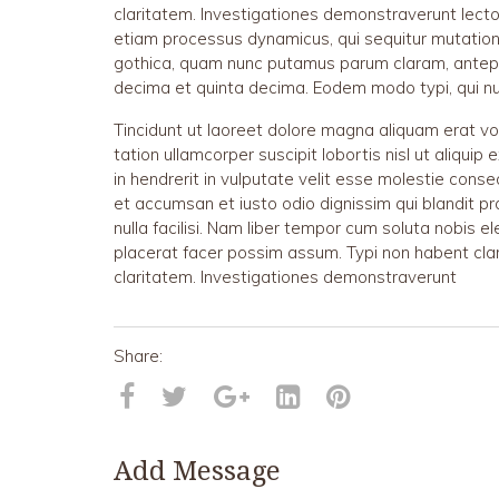
claritatem. Investigationes demonstraverunt lector
etiam processus dynamicus, qui sequitur mutatio
gothica, quam nunc putamus parum claram, antepo
decima et quinta decima. Eodem modo typi, qui nun
Tincidunt ut laoreet dolore magna aliquam erat vo
tation ullamcorper suscipit lobortis nisl ut aliqu
in hendrerit in vulputate velit esse molestie consequ
et accumsan et iusto odio dignissim qui blandit pr
nulla facilisi. Nam liber tempor cum soluta nobis 
placerat facer possim assum. Typi non habent clari
claritatem. Investigationes demonstraverunt
Add Message