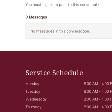
You must
sign in
to post to this conversation.
0 Messages
No messages in this conversation.
Service Schedule
Monday
8:00 AM - 4:00 
Tuesday
8:00 AM - 4:00 
Wednesday
8:00 AM - 4:00 
Thursday
8:00 AM - 4:00 