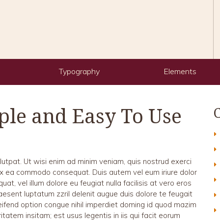
Typography
Elements
mple and Easy To Use
lutpat. Ut wisi enim ad minim veniam, quis nostrud exerci
ip ex ea commodo consequat. Duis autem vel eum iriure dolor
at, vel illum dolore eu feugiat nulla facilisis at vero eros
aesent luptatum zzril delenit augue duis dolore te feugait
eleifend option congue nihil imperdiet doming id quod mazim
tatem insitam; est usus legentis in iis qui facit eorum