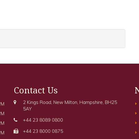
Contact Us
2 Kings Road, New Milton, Hampshire, BH25
PM
5AY
PM
+44 23 8089 0800
PM
+44 23 8000 0875
PM