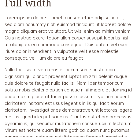
Full width
Lorem ipsum dolor sit amet, consectetuer adipiscing elit,
sed diam nonummy nibh euismod tincidunt ut laoreet dolore
magna aliquam erat volutpat. Ut wisi enim ad minim veniam.
Quis nostrud exerci tation ullamcorper suscipit lobortis nisl
ut aliquip ex ea commodo consequat. Duis autem vel eum
iriure dolor in hendrerit in vulputate velit esse molestie
consequat, vel illum dolore eu feugiat
Nulla facilisis at vero eros et accumsan et iusto odio
dignissim qui blandit praesent luptatum zzril delenit augue
duis dolore te feugait nulla facilisi. Nam liber tempor cum
soluta nobis eleifend option congue nihil imperdiet doming id
quod mazim placerat facer possim assum. Typi non habent
claritatem insitam; est usus legentis in iis qui facit eorum
claritatem. Investigationes demonstraverunt lectores legere
me liust quod ii legunt saepius. Claritas est etiam processus
dynamicus, qui sequitur mutationem consuetudium lectorum.
Mirum est notare quam littera gothica, quam nunc putamus
parum claram, anteposuerit litterarum formas humanitatis