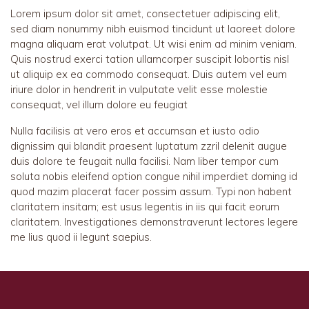
Lorem ipsum dolor sit amet, consectetuer adipiscing elit,
sed diam nonummy nibh euismod tincidunt ut laoreet dolore
magna aliquam erat volutpat. Ut wisi enim ad minim veniam.
Quis nostrud exerci tation ullamcorper suscipit lobortis nisl
ut aliquip ex ea commodo consequat. Duis autem vel eum
iriure dolor in hendrerit in vulputate velit esse molestie
consequat, vel illum dolore eu feugiat
Nulla facilisis at vero eros et accumsan et iusto odio
dignissim qui blandit praesent luptatum zzril delenit augue
duis dolore te feugait nulla facilisi. Nam liber tempor cum
soluta nobis eleifend option congue nihil imperdiet doming id
quod mazim placerat facer possim assum. Typi non habent
claritatem insitam; est usus legentis in iis qui facit eorum
claritatem. Investigationes demonstraverunt lectores legere
me lius quod ii legunt saepius.